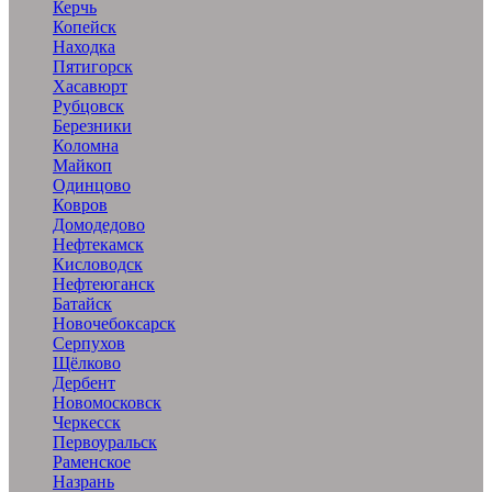
Керчь
Копейск
Находка
Пятигорск
Хасавюрт
Рубцовск
Березники
Коломна
Майкоп
Одинцово
Ковров
Домодедово
Нефтекамск
Кисловодск
Нефтеюганск
Батайск
Новочебоксарск
Серпухов
Щёлково
Дербент
Новомосковск
Черкесск
Первоуральск
Раменское
Назрань