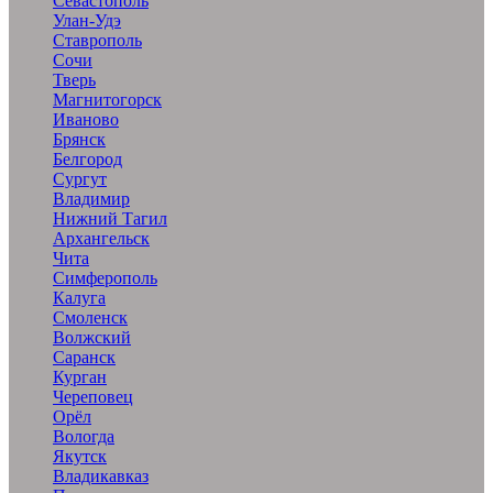
Севастополь
Улан-Удэ
Ставрополь
Сочи
Тверь
Магнитогорск
Иваново
Брянск
Белгород
Сургут
Владимир
Нижний Тагил
Архангельск
Чита
Симферополь
Калуга
Смоленск
Волжский
Саранск
Курган
Череповец
Орёл
Вологда
Якутск
Владикавказ