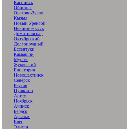
Каспийск
Обнинск
Орехово-Зуево
Кызыл
Новый Уренгой
Невинномысск
Димитровград
Октябрьский
Долгопрудный
Ессентуки
Камышин
Муром
Жуковский
Евпатория
Новошахтинск
Северск
Реутов
Пушкино
Артем
Ноябрьск
Ачинск
Бердск
Арзамас
Елец
Элиста