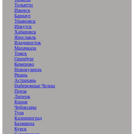
Тольятти
Ижевск
Барнаул
Ульяновск
Иркутск
Хабаровск
Ярославль
Владивосток
Махачкала
Томск
Оренбург
Кемерово
Новокузнецк
Рязань
Астрахань
Набережные Челны
Пенза
Липецк
Киров
Чебоксары
Тула
Калининград
Балашиха
Курск