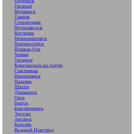
Подольск
Грозный
Мурманск
Тамбов
Стерлитамак
Петрозаводск
Кострома
Нижневартовск
Новороссийск
Йошкар-Ола
Химки
Таганрог
Комсомольск-на-Амуре
Сыктывкар
Нижнекамск
Нальчик
Шахты
Дзержинск
Орск
Братск
Благовещенск
Энгельс
Ангарск
Королёв
Великий Новгород