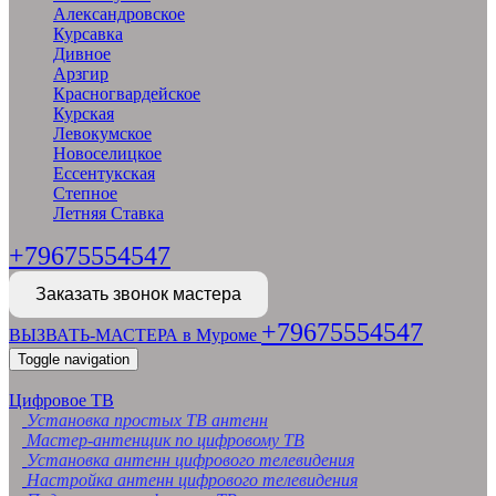
Александровское
Курсавка
Дивное
Арзгир
Красногвардейское
Курская
Левокумское
Новоселицкое
Ессентукская
Степное
Летняя Ставка
+79675554547
Заказать звонок мастера
+79675554547
ВЫЗВАТЬ-МАСТЕРА в Муроме
Toggle navigation
Цифровое ТВ
Установка простых ТВ антенн
Мастер-антенщик по цифровому ТВ
Установка антенн цифрового телевидения
Настройка антенн цифрового телевидения