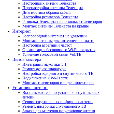
Настройщик антенн Телекарта
Перенастройка антенны Телекарта
Диагностика обрыва кабеля
Настройка ресиверов Телекарта
Разводка Телекарта на несколько телевизоров
Монтаж антенны Телекарта на крыше
Интернет
Беспроводной интернет на удалении
Монтаж антенны для интернета на мачте
Настройка агрегации частот
Организация бесшовного Wi-Fi покрытия
Усиление голосовой связи VoLTE
Вызов мастера
Интеграция акустики 5.1
Ремонт аудиоаппаратуры
Настройка эфирного и спутникового ТВ
Подключение к Wi-Fi сети
Монтаж телевизоров и видеопроекторов
Установка антенн
Вызвать мастера по установке спутниковых
антенн
Сервис спутниковых и эфирных антенн
Ремонт, настройка спутникового ТВ
Заказы для мастеров по установке антенн