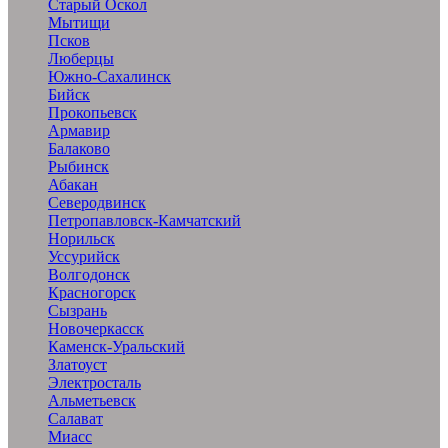
Старый Оскол
Мытищи
Псков
Люберцы
Южно-Сахалинск
Бийск
Прокопьевск
Армавир
Балаково
Рыбинск
Абакан
Северодвинск
Петропавловск-Камчатский
Норильск
Уссурийск
Волгодонск
Красногорск
Сызрань
Новочеркасск
Каменск-Уральский
Златоуст
Электросталь
Альметьевск
Салават
Миасс