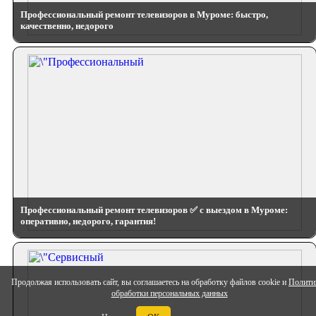
Профессиональный ремонт телевизоров в Муроме: быстро,
качественно, недорого
Профессиональный ремонт телевизоров ✅ с выездом в Муроме:
оперативно, недорого, гарантия!
Продолжая использовать сайт, вы соглашаетесь на обработку файлов cookie и
Полити
обработки персональных данных