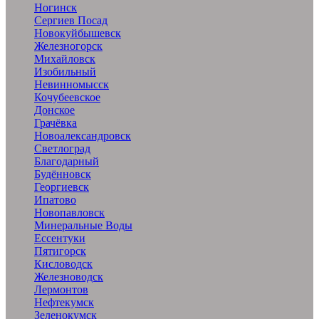
Ногинск
Сергиев Посад
Новокуйбышевск
Железногорск
Михайловск
Изобильный
Невинномысск
Кочубеевское
Донское
Грачёвка
Новоалександровск
Светлоград
Благодарный
Будённовск
Георгиевск
Ипатово
Новопавловск
Минеральные Воды
Ессентуки
Пятигорск
Кисловодск
Железноводск
Лермонтов
Нефтекумск
Зеленокумск