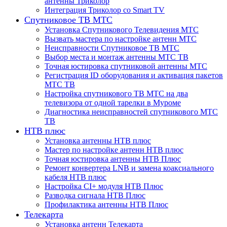
антенны Триколор
Интеграция Триколор со Smart TV
Спутниковое ТВ МТС
Установка Спутникового Телевидения МТС
Вызвать мастера по настройке антенн МТС
Неисправности Спутниковое ТВ МТС
Выбор места и монтаж антенны МТС ТВ
Точная юстировка спутниковой антенны МТС
Регистрация ID оборудования и активация пакетов
МТС ТВ
Настройка спутникового ТВ МТС на два
телевизора от одной тарелки в Муроме
Диагностика неисправностей спутникового МТС
ТВ
НТВ плюс
Установка антенны НТВ плюс
Мастер по настройке антенн НТВ плюс
Точная юстировка антенны НТВ Плюс
Ремонт конвертера LNB и замена коаксиального
кабеля НТВ плюс
Настройка CI+ модуля НТВ Плюс
Разводка сигнала НТВ Плюс
Профилактика антенны НТВ Плюс
Телекарта
Установка антенн Телекарта