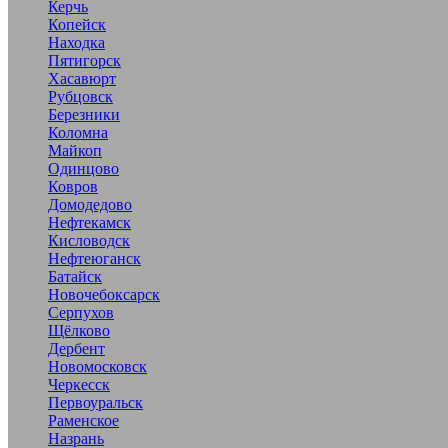
Керчь
Копейск
Находка
Пятигорск
Хасавюрт
Рубцовск
Березники
Коломна
Майкоп
Одинцово
Ковров
Домодедово
Нефтекамск
Кисловодск
Нефтеюганск
Батайск
Новочебоксарск
Серпухов
Щёлково
Дербент
Новомосковск
Черкесск
Первоуральск
Раменское
Назрань