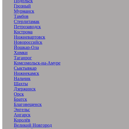
Подольск
Грозный
Мурманск
Тамбов
Стерлитамак
Петрозаводск
Кострома
Нижневартовск
Новороссийск
Йошкар-Ола
Химки
Таганрог
Комсомольск-на-Амуре
Сыктывкар
Нижнекамск
Нальчик
Шахты
Дзержинск
Орск
Братск
Благовещенск
Энгельс
Ангарск
Королёв
Великий Новгород