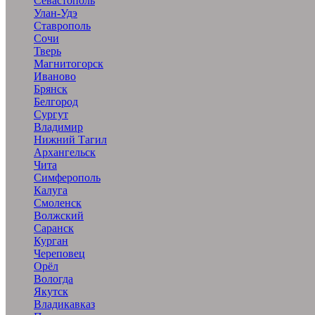
Севастополь
Улан-Удэ
Ставрополь
Сочи
Тверь
Магнитогорск
Иваново
Брянск
Белгород
Сургут
Владимир
Нижний Тагил
Архангельск
Чита
Симферополь
Калуга
Смоленск
Волжский
Саранск
Курган
Череповец
Орёл
Вологда
Якутск
Владикавказ