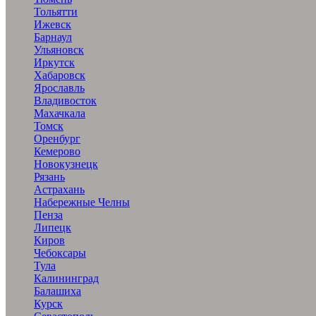
Тольятти
Ижевск
Барнаул
Ульяновск
Иркутск
Хабаровск
Ярославль
Владивосток
Махачкала
Томск
Оренбург
Кемерово
Новокузнецк
Рязань
Астрахань
Набережные Челны
Пенза
Липецк
Киров
Чебоксары
Тула
Калининград
Балашиха
Курск