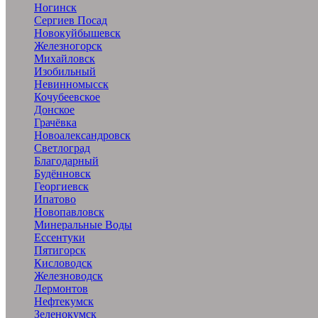
Ногинск
Сергиев Посад
Новокуйбышевск
Железногорск
Михайловск
Изобильный
Невинномысск
Кочубеевское
Донское
Грачёвка
Новоалександровск
Светлоград
Благодарный
Будённовск
Георгиевск
Ипатово
Новопавловск
Минеральные Воды
Ессентуки
Пятигорск
Кисловодск
Железноводск
Лермонтов
Нефтекумск
Зеленокумск