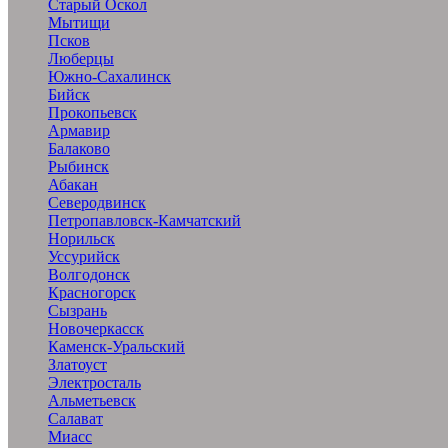
Старый Оскол
Мытищи
Псков
Люберцы
Южно-Сахалинск
Бийск
Прокопьевск
Армавир
Балаково
Рыбинск
Абакан
Северодвинск
Петропавловск-Камчатский
Норильск
Уссурийск
Волгодонск
Красногорск
Сызрань
Новочеркасск
Каменск-Уральский
Златоуст
Электросталь
Альметьевск
Салават
Миасс