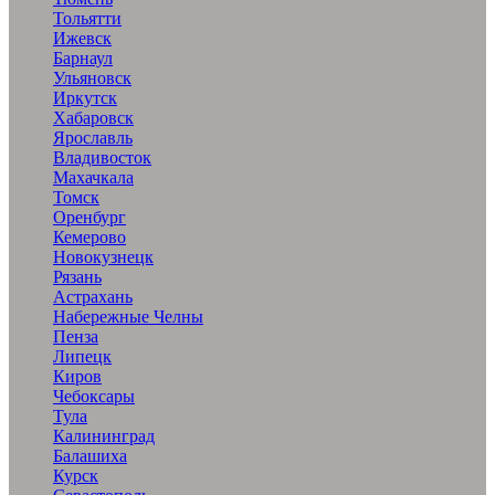
Тольятти
Ижевск
Барнаул
Ульяновск
Иркутск
Хабаровск
Ярославль
Владивосток
Махачкала
Томск
Оренбург
Кемерово
Новокузнецк
Рязань
Астрахань
Набережные Челны
Пенза
Липецк
Киров
Чебоксары
Тула
Калининград
Балашиха
Курск