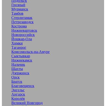
Подольск
Грозный
Мурманск
Тамбов
Стерлитамак
Петрозаводск
Кострома
Нижневартовск
Новороссийск
Йошкар-Ола
Химки
Таганрог
Комсомольск-на-Амуре
Сыктывкар
Нижнекамск
Нальчик
Шахты
Дзержинск
Орск
Братск
Благовещенск
Энгельс
Ангарск
Королёв
Великий Новгород