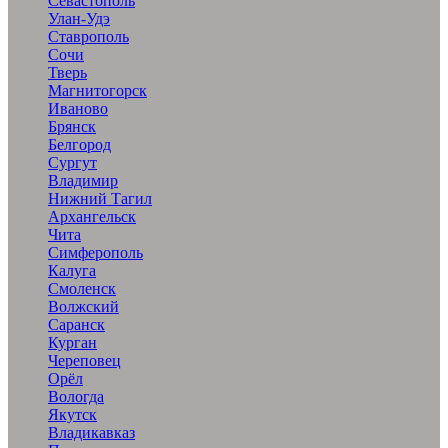
Севастополь
Улан-Удэ
Ставрополь
Сочи
Тверь
Магнитогорск
Иваново
Брянск
Белгород
Сургут
Владимир
Нижний Тагил
Архангельск
Чита
Симферополь
Калуга
Смоленск
Волжский
Саранск
Курган
Череповец
Орёл
Вологда
Якутск
Владикавказ