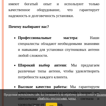
имеют богатый опыт и используют только
качественное оборудование, что гарантирует
надежность и долговечность установки.
Почему выбирают нас?
Профессиональные мастера
: Наши
специалисты обладают необходимыми знаниями
и навыками для установки спутниковых антенн
любой сложности.
Широкий выбор антенн
: Мы предлагаем
различные типы антенн, чтобы удовлетворить
потребности каждого клиента.
Высокое качество работы
: Мы гарантируем
качественную установку и настройку антенн, что
Продолжая использовать сайт, вы соглашаетесь на обработку файлов cookie и
Полити
обеспечивает стабильный прием сигнала и
обработки персональных данных
удовольствие от просмотра.