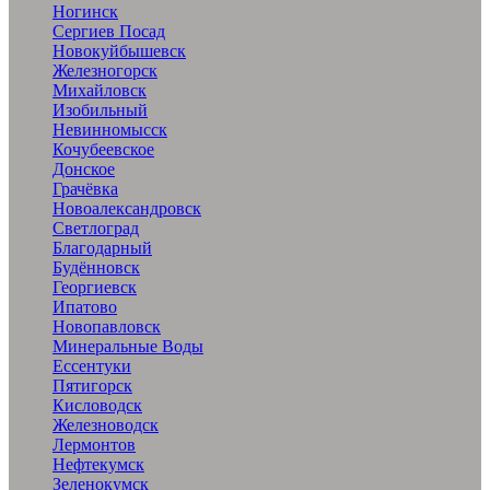
Ногинск
Сергиев Посад
Новокуйбышевск
Железногорск
Михайловск
Изобильный
Невинномысск
Кочубеевское
Донское
Грачёвка
Новоалександровск
Светлоград
Благодарный
Будённовск
Георгиевск
Ипатово
Новопавловск
Минеральные Воды
Ессентуки
Пятигорск
Кисловодск
Железноводск
Лермонтов
Нефтекумск
Зеленокумск