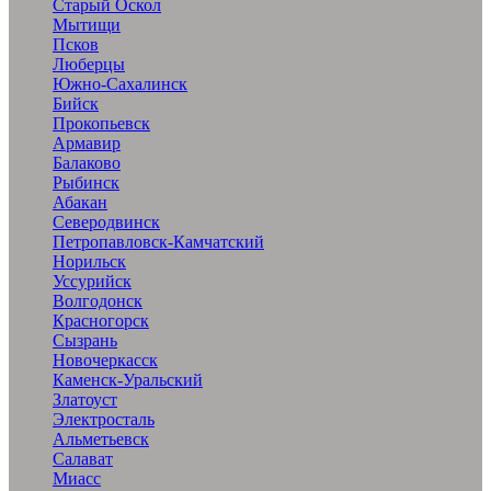
Старый Оскол
Мытищи
Псков
Люберцы
Южно-Сахалинск
Бийск
Прокопьевск
Армавир
Балаково
Рыбинск
Абакан
Северодвинск
Петропавловск-Камчатский
Норильск
Уссурийск
Волгодонск
Красногорск
Сызрань
Новочеркасск
Каменск-Уральский
Златоуст
Электросталь
Альметьевск
Салават
Миасс