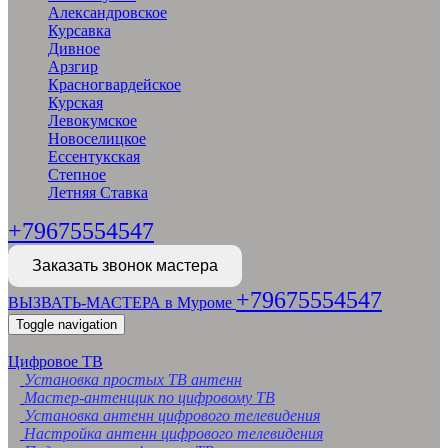
Александровское
Курсавка
Дивное
Арзгир
Красногвардейское
Курская
Левокумское
Новоселицкое
Ессентукская
Степное
Летняя Ставка
+79675554547
Заказать звонок мастера
+79675554547
ВЫЗВАТЬ-МАСТЕРА в Муроме
Toggle navigation
Цифровое ТВ
Установка простых ТВ антенн
Мастер-антенщик по цифровому ТВ
Установка антенн цифрового телевидения
Настройка антенн цифрового телевидения