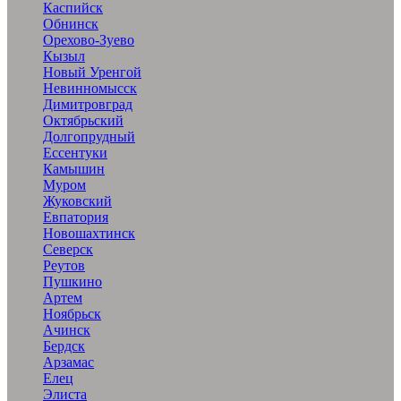
Каспийск
Обнинск
Орехово-Зуево
Кызыл
Новый Уренгой
Невинномысск
Димитровград
Октябрьский
Долгопрудный
Ессентуки
Камышин
Муром
Жуковский
Евпатория
Новошахтинск
Северск
Реутов
Пушкино
Артем
Ноябрьск
Ачинск
Бердск
Арзамас
Елец
Элиста