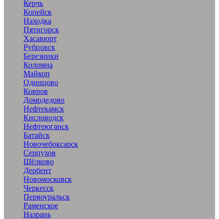
Керчь
Копейск
Находка
Пятигорск
Хасавюрт
Рубцовск
Березники
Коломна
Майкоп
Одинцово
Ковров
Домодедово
Нефтекамск
Кисловодск
Нефтеюганск
Батайск
Новочебоксарск
Серпухов
Щёлково
Дербент
Новомосковск
Черкесск
Первоуральск
Раменское
Назрань