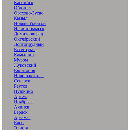
Каспийск
Обнинск
Орехово-Зуево
Кызыл
Новый Уренгой
Невинномысск
Димитровград
Октябрьский
Долгопрудный
Ессентуки
Камышин
Муром
Жуковский
Евпатория
Новошахтинск
Северск
Реутов
Пушкино
Артем
Ноябрьск
Ачинск
Бердск
Арзамас
Елец
Элиста