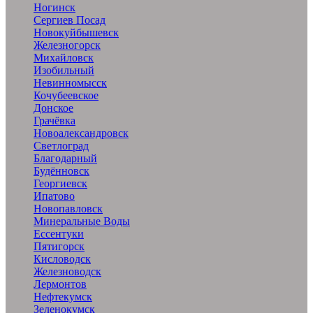
Ногинск
Сергиев Посад
Новокуйбышевск
Железногорск
Михайловск
Изобильный
Невинномысск
Кочубеевское
Донское
Грачёвка
Новоалександровск
Светлоград
Благодарный
Будённовск
Георгиевск
Ипатово
Новопавловск
Минеральные Воды
Ессентуки
Пятигорск
Кисловодск
Железноводск
Лермонтов
Нефтекумск
Зеленокумск