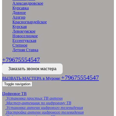
Александровское
Курсавка
Дивное
Арзгир
Красногвардейское
Курская
Левокумское
Новоселицкое
Ессентукская
Степное
Летняя Ставка
+79675554547
Заказать звонок мастера
+79675554547
ВЫЗВАТЬ-МАСТЕРА в Муроме
Toggle navigation
Цифровое ТВ
Установка простых ТВ антенн
Мастер-антенщик по цифровому ТВ
Установка антенн цифрового телевидения
Настройка антенн цифрового телевидения