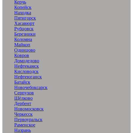
Керчь
Копейск
Находка
Пятигорск
Хасавюрт
Рубцовск
Березники
Коломна
Майкоп
Одинцово
Ковров
Домодедово
Нефтекамск
Кисловодск
Нефтеюганск
Батайск
Новочебоксарск
Серпухов
Щёлково
Дербент
Новомосковск
Черкесск
Первоуральск
Раменское
Назрань