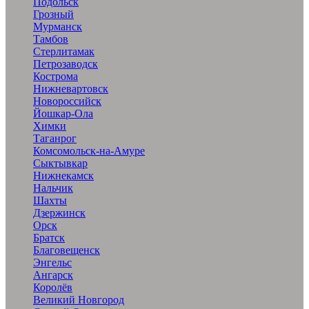
Подольск
Грозный
Мурманск
Тамбов
Стерлитамак
Петрозаводск
Кострома
Нижневартовск
Новороссийск
Йошкар-Ола
Химки
Таганрог
Комсомольск-на-Амуре
Сыктывкар
Нижнекамск
Нальчик
Шахты
Дзержинск
Орск
Братск
Благовещенск
Энгельс
Ангарск
Королёв
Великий Новгород