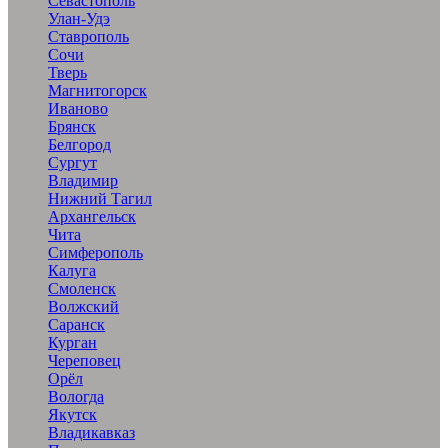
Севастополь
Улан-Удэ
Ставрополь
Сочи
Тверь
Магнитогорск
Иваново
Брянск
Белгород
Сургут
Владимир
Нижний Тагил
Архангельск
Чита
Симферополь
Калуга
Смоленск
Волжский
Саранск
Курган
Череповец
Орёл
Вологда
Якутск
Владикавказ