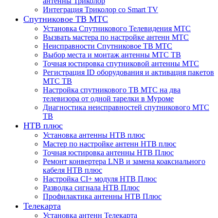
антенны Триколор
Интеграция Триколор со Smart TV
Спутниковое ТВ МТС
Установка Спутникового Телевидения МТС
Вызвать мастера по настройке антенн МТС
Неисправности Спутниковое ТВ МТС
Выбор места и монтаж антенны МТС ТВ
Точная юстировка спутниковой антенны МТС
Регистрация ID оборудования и активация пакетов
МТС ТВ
Настройка спутникового ТВ МТС на два
телевизора от одной тарелки в Муроме
Диагностика неисправностей спутникового МТС
ТВ
НТВ плюс
Установка антенны НТВ плюс
Мастер по настройке антенн НТВ плюс
Точная юстировка антенны НТВ Плюс
Ремонт конвертера LNB и замена коаксиального
кабеля НТВ плюс
Настройка CI+ модуля НТВ Плюс
Разводка сигнала НТВ Плюс
Профилактика антенны НТВ Плюс
Телекарта
Установка антенн Телекарта