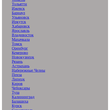
Тольятти
Ижевск
Барнаул
Ульяновск
Иркутск
Хабаровск
Ярославль
Владивосток
Махачкала
Томск
Оренбург
Кемерово
Новокузнецк
Рязань
Астрахань
Набережные Челны
Пенза
Липецк
Киров
Чебоксары
Тула
Калининград
Балашиха
Курск