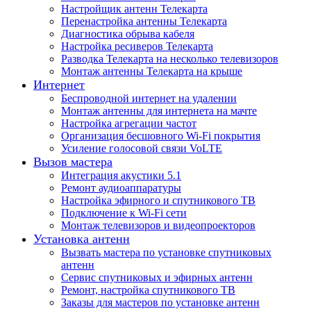
Настройщик антенн Телекарта
Перенастройка антенны Телекарта
Диагностика обрыва кабеля
Настройка ресиверов Телекарта
Разводка Телекарта на несколько телевизоров
Монтаж антенны Телекарта на крыше
Интернет
Беспроводной интернет на удалении
Монтаж антенны для интернета на мачте
Настройка агрегации частот
Организация бесшовного Wi-Fi покрытия
Усиление голосовой связи VoLTE
Вызов мастера
Интеграция акустики 5.1
Ремонт аудиоаппаратуры
Настройка эфирного и спутникового ТВ
Подключение к Wi-Fi сети
Монтаж телевизоров и видеопроекторов
Установка антенн
Вызвать мастера по установке спутниковых
антенн
Сервис спутниковых и эфирных антенн
Ремонт, настройка спутникового ТВ
Заказы для мастеров по установке антенн