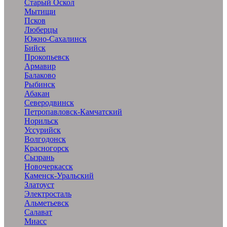
Старый Оскол
Мытищи
Псков
Люберцы
Южно-Сахалинск
Бийск
Прокопьевск
Армавир
Балаково
Рыбинск
Абакан
Северодвинск
Петропавловск-Камчатский
Норильск
Уссурийск
Волгодонск
Красногорск
Сызрань
Новочеркасск
Каменск-Уральский
Златоуст
Электросталь
Альметьевск
Салават
Миасс