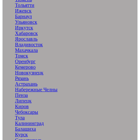
Тольятти
Ижевск
Барнаул
Ульяновск
Иркутск
Хабаровск
Ярославль
Владивосток
Махачкала
Томск
Оренбург
Кемерово
Новокузнецк
Рязань
Астрахань
Набережные Челны
Пенза
Липецк
Киров
Чебоксары
Тула
Калининград
Балашиха
Курск