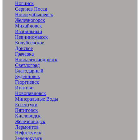
Ногинск
Сергиев Посад
Новокуйбышевск
Железногорск
Михайловск
Изобильный
Невинномысск
Кочубеевское
Донское
Грачёвка
Новоалександровск
Светлоград
Благодарный
Будённовск
Георгиевск
Ипатово
Новопавловск
Минеральные Воды
Ессентуки
Пятигорск
Кисловодск
Железноводск
Лермонтов
Нефтекумск
Зеленокумск