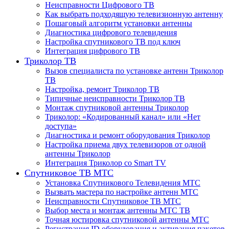
Неисправности Цифрового ТВ
Как выбрать подходящую телевизионную антенну
Пошаговый алгоритм установки антенны
Диагностика цифрового телевидения
Настройка спутникового ТВ под ключ
Интеграция цифрового ТВ
Триколор ТВ
Вызов специалиста по установке антенн Триколор
ТВ
Настройка, ремонт Триколор ТВ
Типичные неисправности Триколор ТВ
Монтаж спутниковой антенны Триколор
Триколор: «Кодированный канал» или «Нет
доступа»
Диагностика и ремонт оборудования Триколор
Настройка приема двух телевизоров от одной
антенны Триколор
Интеграция Триколор со Smart TV
Спутниковое ТВ МТС
Установка Спутникового Телевидения МТС
Вызвать мастера по настройке антенн МТС
Неисправности Спутниковое ТВ МТС
Выбор места и монтаж антенны МТС ТВ
Точная юстировка спутниковой антенны МТС
Регистрация ID оборудования и активация пакетов