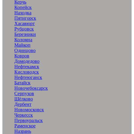
Керчь
Копейск
Находка
Пятигорск
Хасавюрт
Рубцовск
Березники
Коломна
Майкоп
Одинцово
Ковров
Домодедово
Нефтекамск
Кисловодск
Нефтеюганск
Батайск
Новочебоксарск
Серпухов
Щёлково
Дербент
Новомосковск
Черкесск
Первоуральск
Раменское
Назрань