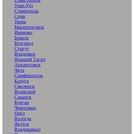
Севастополь
Улан-Удэ
Ставрополь
Сочи
Тверь
Магнитогорск
Иваново
Брянск
Белгород
Сургут
Владимир
Нижний Тагил
Архангельск
Чита
Симферополь
Калуга
Смоленск
Волжский
Саранск
Курган
Череповец
Орёл
Вологда
Якутск
Владикавказ