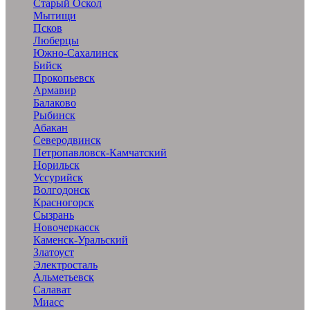
Старый Оскол
Мытищи
Псков
Люберцы
Южно-Сахалинск
Бийск
Прокопьевск
Армавир
Балаково
Рыбинск
Абакан
Северодвинск
Петропавловск-Камчатский
Норильск
Уссурийск
Волгодонск
Красногорск
Сызрань
Новочеркасск
Каменск-Уральский
Златоуст
Электросталь
Альметьевск
Салават
Миасс