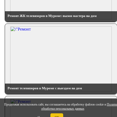
Ремонт ЖК телевизоров в Муроме: вызов мастера на дом
Ремонт телевизоров в Муроме с выездом на дом
Продолжая использовать сайт, вы соглашаетесь на обработку файлов cookie и
Полити
обработки персональных данных