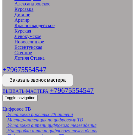
Александровское
Курсавка
Дивное
Арзгир
Красногвардейское
Курская
Левокумское
Новоселицкое
Ессентукская
Степное
Летняя Ставка
+79675554547
Заказать звонок мастера
+79675554547
ВЫЗВАТЬ-МАСТЕРА
Toggle navigation
Цифровое ТВ
Установка простых ТВ антенн
Мастер-антенщик по цифровому ТВ
Установка антенн цифрового телевидения
Настройка антенн цифрового телевидения