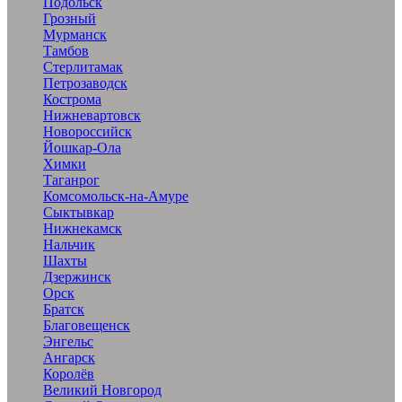
Подольск
Грозный
Мурманск
Тамбов
Стерлитамак
Петрозаводск
Кострома
Нижневартовск
Новороссийск
Йошкар-Ола
Химки
Таганрог
Комсомольск-на-Амуре
Сыктывкар
Нижнекамск
Нальчик
Шахты
Дзержинск
Орск
Братск
Благовещенск
Энгельс
Ангарск
Королёв
Великий Новгород