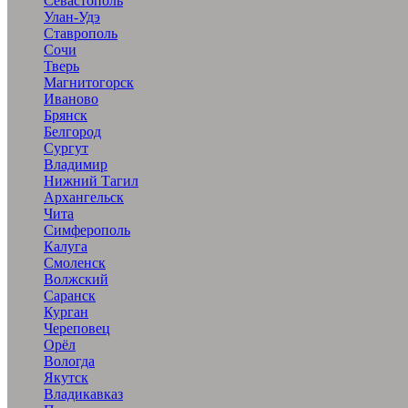
Севастополь
Улан-Удэ
Ставрополь
Сочи
Тверь
Магнитогорск
Иваново
Брянск
Белгород
Сургут
Владимир
Нижний Тагил
Архангельск
Чита
Симферополь
Калуга
Смоленск
Волжский
Саранск
Курган
Череповец
Орёл
Вологда
Якутск
Владикавказ