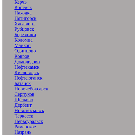
Керчь
Копейск
Находка
Пятигорск
Хасавюрт
Рубцовск
Березники
Коломна
Майкоп
Одинцово
Ковров
Домодедово
Нефтекамск
Кисловодск
Нефтеюганск
Батайск
Новочебоксарск
Серпухов
Щёлково
Дербент
Новомосковск
Черкесск
Первоуральск
Раменское
Назрань