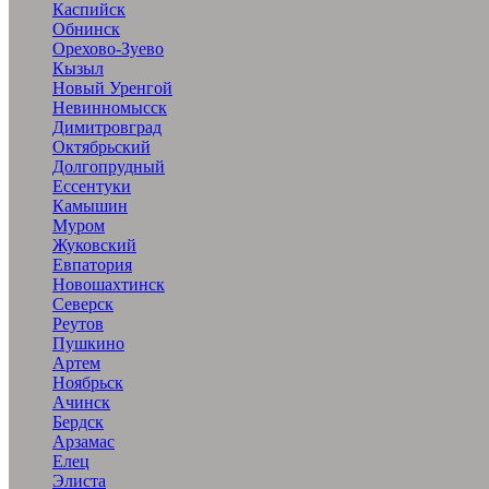
Каспийск
Обнинск
Орехово-Зуево
Кызыл
Новый Уренгой
Невинномысск
Димитровград
Октябрьский
Долгопрудный
Ессентуки
Камышин
Муром
Жуковский
Евпатория
Новошахтинск
Северск
Реутов
Пушкино
Артем
Ноябрьск
Ачинск
Бердск
Арзамас
Елец
Элиста