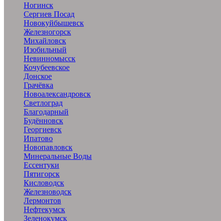
Ногинск
Сергиев Посад
Новокуйбышевск
Железногорск
Михайловск
Изобильный
Невинномысск
Кочубеевское
Донское
Грачёвка
Новоалександровск
Светлоград
Благодарный
Будённовск
Георгиевск
Ипатово
Новопавловск
Минеральные Воды
Ессентуки
Пятигорск
Кисловодск
Железноводск
Лермонтов
Нефтекумск
Зеленокумск