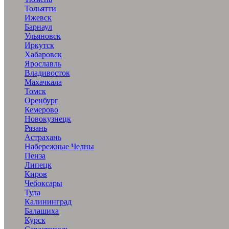
Тольятти
Ижевск
Барнаул
Ульяновск
Иркутск
Хабаровск
Ярославль
Владивосток
Махачкала
Томск
Оренбург
Кемерово
Новокузнецк
Рязань
Астрахань
Набережные Челны
Пенза
Липецк
Киров
Чебоксары
Тула
Калининград
Балашиха
Курск