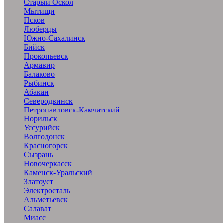
Старый Оскол
Мытищи
Псков
Люберцы
Южно-Сахалинск
Бийск
Прокопьевск
Армавир
Балаково
Рыбинск
Абакан
Северодвинск
Петропавловск-Камчатский
Норильск
Уссурийск
Волгодонск
Красногорск
Сызрань
Новочеркасск
Каменск-Уральский
Златоуст
Электросталь
Альметьевск
Салават
Миасс