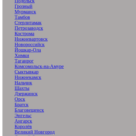
Подольск
Грозный
Мурманск
Тамбов
Стерлитамак
Петрозаводск
Кострома
Нижневартовск
Новороссийск
Йошкар-Ола
Химки
Таганрог
Комсомольск-на-Амуре
Сыктывкар
Нижнекамск
Нальчик
Шахты
Дзержинск
Орск
Братск
Благовещенск
Энгельс
Ангарск
Королёв
Великий Новгород